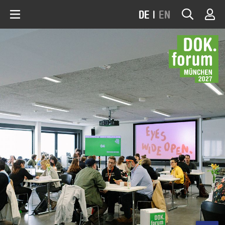
DE
|
EN