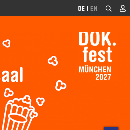
DE
|
EN