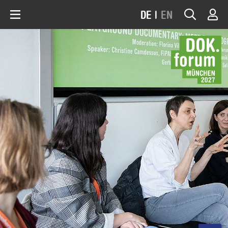
DE
|
EN