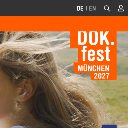
DE
|
EN