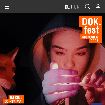
DE
|
EN