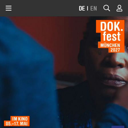
DE
|
EN