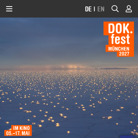
DE
|
EN