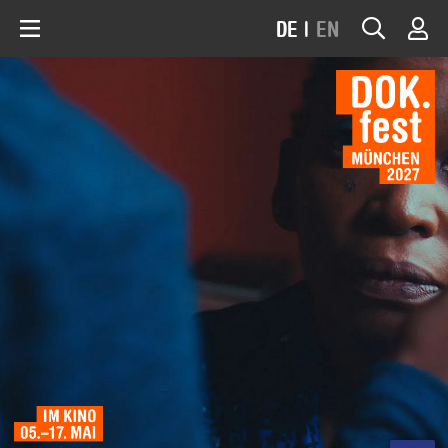
DE
|
EN