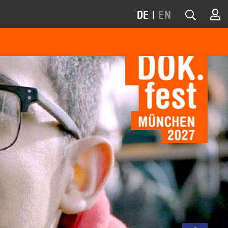
DE
|
EN