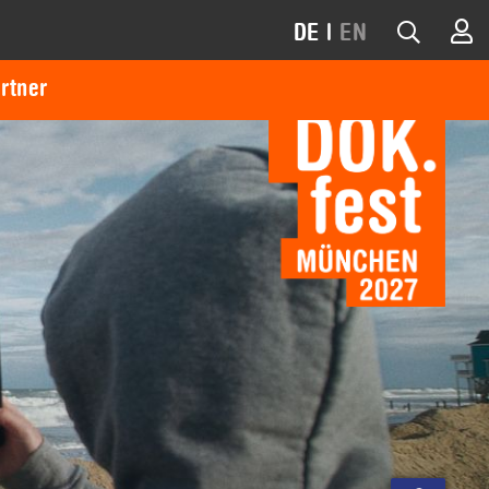
DE
|
EN
rtner