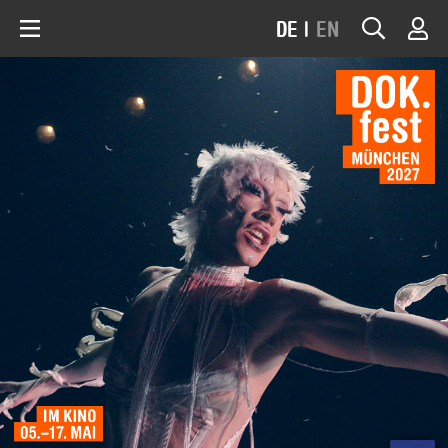
DE
|
EN