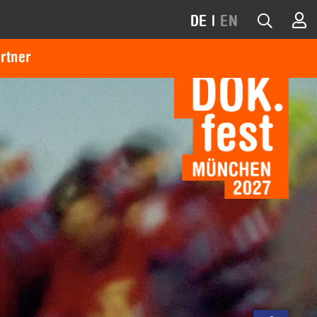
DE
|
EN
rtner