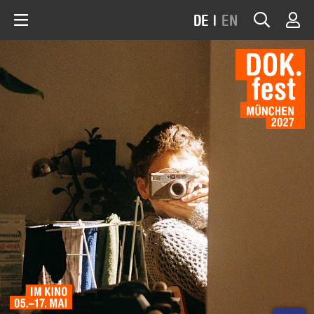
DE
|
EN