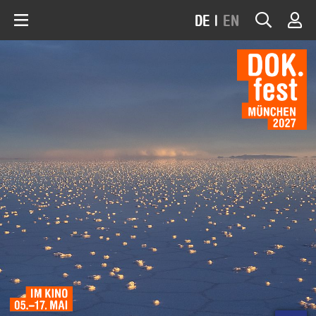
DE
|
EN