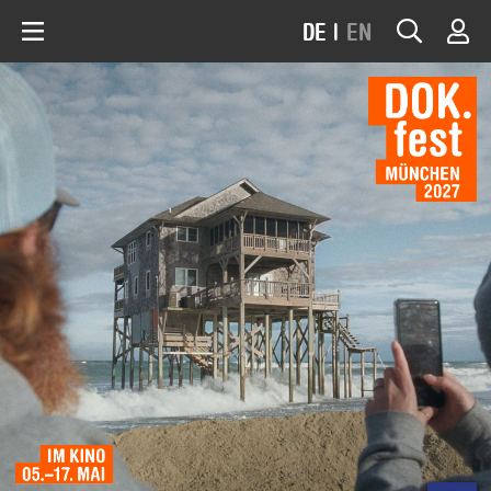
DE
|
EN