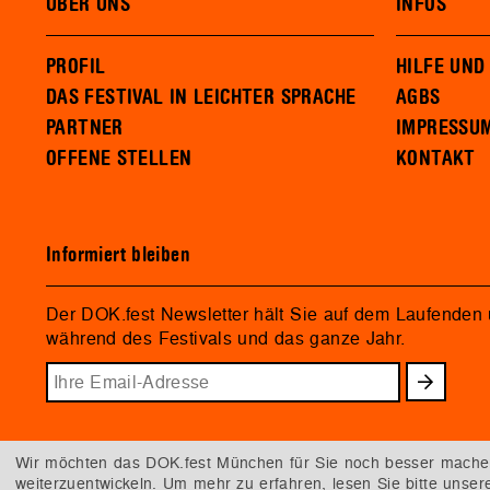
ÜBER UNS
INFOS
PROFIL
HILFE UND
DAS FESTIVAL IN LEICHTER SPRACHE
AGBS
PARTNER
IMPRESSU
OFFENE STELLEN
KONTAKT
Informiert bleiben
Der DOK.fest Newsletter hält Sie auf dem Laufenden
während des Festivals und das ganze Jahr.
Wir möchten das DOK.fest München für Sie noch besser machen.
weiterzuentwickeln. Um mehr zu erfahren, lesen Sie bitte unse