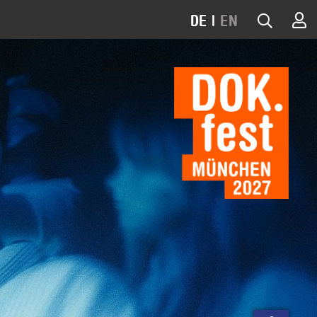
DE
|
EN