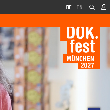
DE
|
EN