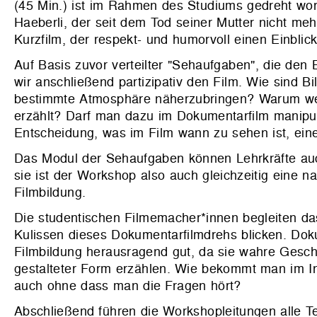
(45 Min.) ist im Rahmen des Studiums gedreht wo
Haeberli, der seit dem Tod seiner Mutter nicht meh
Kurzfilm, der respekt- und humorvoll einen Einbli
Auf Basis zuvor verteilter "Sehaufgaben", die den Bl
wir anschließend partizipativ den Film. Wie sind B
bestimmte Atmosphäre näherzubringen? Warum werd
erzählt? Darf man dazu im Dokumentarfilm manipul
Entscheidung, was im Film wann zu sehen ist, ein
Das Modul der Sehaufgaben können Lehrkräfte auch
sie ist der Workshop also auch gleichzeitig eine 
Filmbildung.
Die studentischen Filmemacher*innen begleiten da
Kulissen dieses Dokumentarfilmdrehs blicken. Dok
Filmbildung herausragend gut, da sie wahre Geschi
gestalteter Form erzählen. Wie bekommt man im Inte
auch ohne dass man die Fragen hört?
Abschließend führen die Workshopleitungen alle 