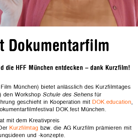
t Dokumentarfilm
nd die HFF München entdecken – dank Kurzfilm!
ilm München) bietet anlässlich des Kurzfilmtages
3) den Workshop
Schule des Sehens
für
ührung geschieht in Kooperation mit
DOK.education
,
kumentarfilmfestival DOK.fest München.
at mit dem Kreativpreis
 Der
Kurzfilmtag
bzw. die AG Kurzfilm prämieren mit
ungsideen und -konzepte.