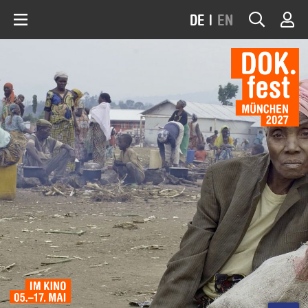
DE
|
EN