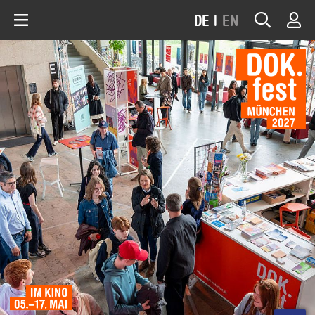
DE
|
EN