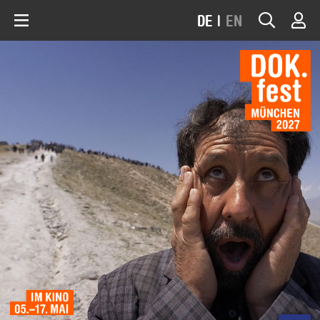
DE
|
EN