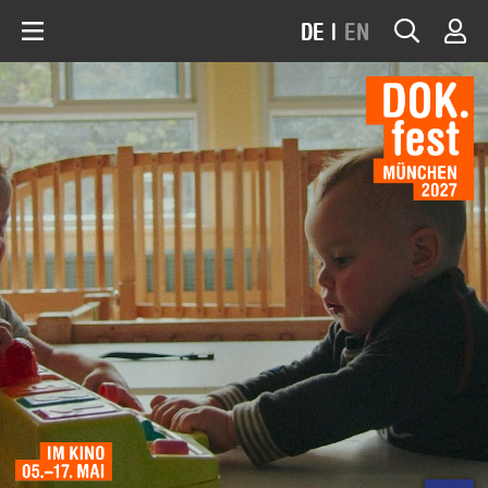
DE
|
EN