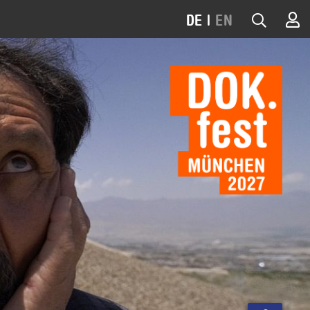
DE
|
EN