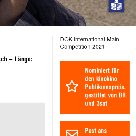
DOK.international Main
Competition 2021
sch – Länge:
Nominiert für
den kinokino
Publikumspreis,
gestiftet von BR
und 3sat
Post ans