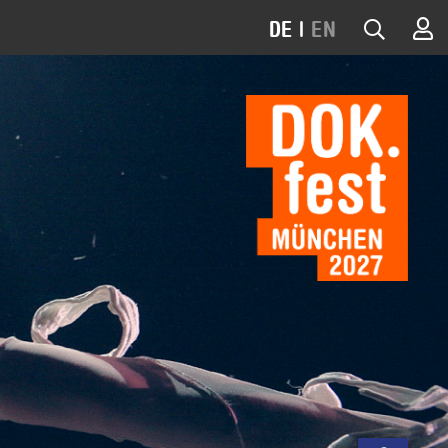
DE
|
EN