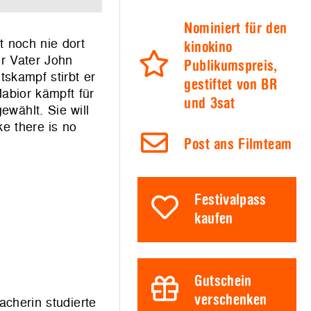
Nominiert für den
t noch nie dort
kinokino
hr Vater John
Publikumspreis,
skampf stirbt er
gestiftet von BR
abior kämpft für
und 3sat
ewählt. Sie will
ke there is no
Post ans Filmteam
Festivalpass
kaufen
Gutschein
verschenken
cherin studierte