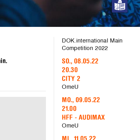
DOK.international Main
Competition 2022
in.
SO., 08.05.22
20.30
CITY 2
OmeU
MO., 09.05.22
21.00
HFF - AUDIMAX
OmeU
MI., 11.05.22