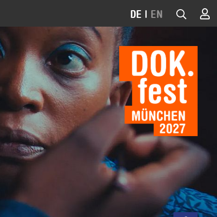
DE
|
EN