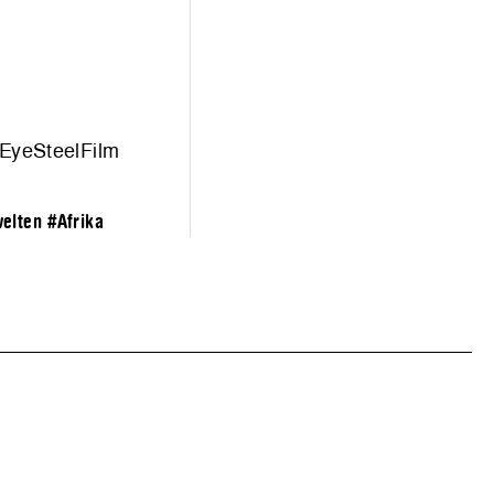
 EyeSteelFilm
elten
#Afrika