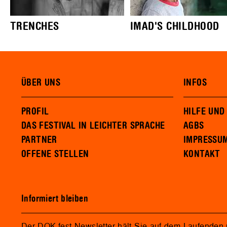
TRENCHES
IMAD'S CHILDHOOD
ÜBER UNS
INFOS
PROFIL
HILFE UND
DAS FESTIVAL IN LEICHTER SPRACHE
AGBS
PARTNER
IMPRESSU
OFFENE STELLEN
KONTAKT
Informiert bleiben
Der DOK.fest Newsletter hält Sie auf dem Laufenden