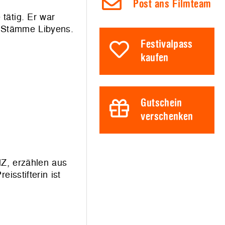
Post ans Filmteam
tätig. Er war
n Stämme Libyens.
Festivalpass
kaufen
Gutschein
verschenken
Z, erzählen aus
sstifterin ist