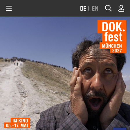
DE
|
EN