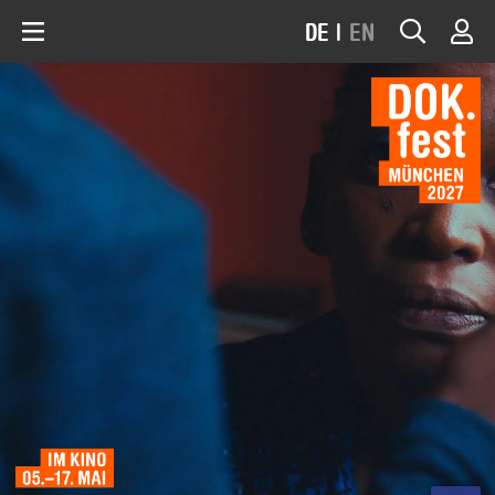
DE
|
EN