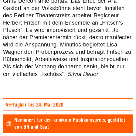
Chris Dercon ante portas. Das Ende der Ära
Castorf an der Volksbühne steht bevor. Inmitten
des Berliner Theaterstreits arbeitet Regisseur
Herbert Fritsch mit dem Ensemble an „Fritsch‘s
Pfusch“. Es wird improvisiert und gezankt. Je
näher der Premierentermin rückt, desto manifester
wird die Anspannung. Minutiös begleitet Lisa
Wagner den Probenprozess und befragt Fritsch zu
Bühnenbild, Arbeitsweise und Inspirationsquellen.
Als sich der Vorhang donnernd senkt, bleibt nur
ein vielfaches „Tschüss“.
Silvia Bauer
Verfügbar bis 24. Mai 2020
Nominiert für den
kinokino Publikumspreis,
gestiftet
von BR und 3sat