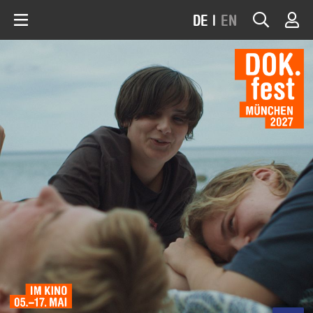
DE
|
EN