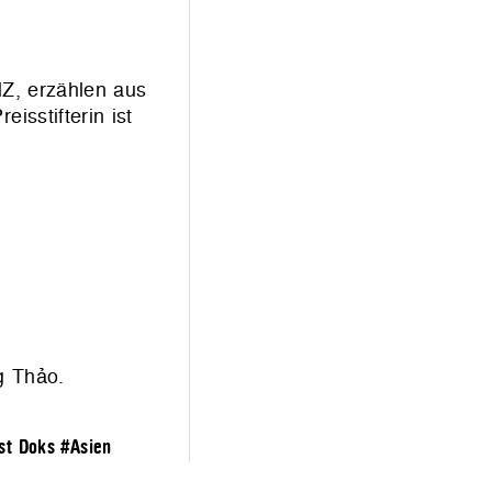
Z, erzählen aus
sstifterin ist
g Thảo.
st Doks
#Asien