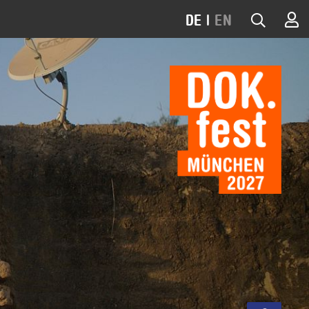
DE
|
EN