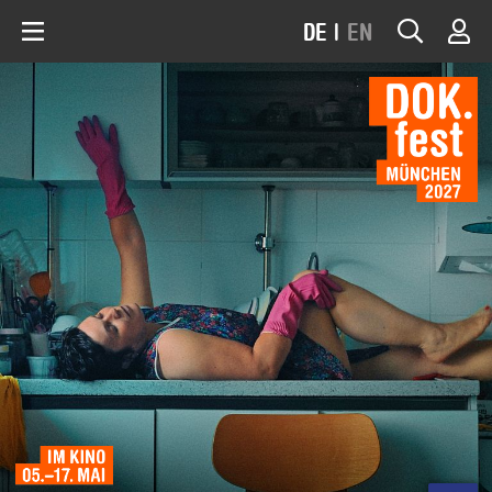
DE
|
EN