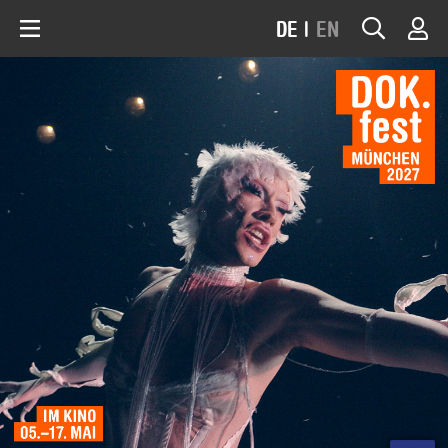
DE
|
EN