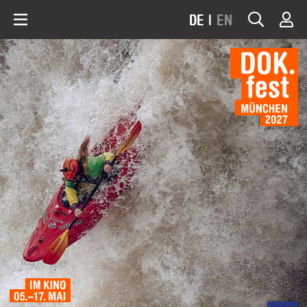
DE
|
EN