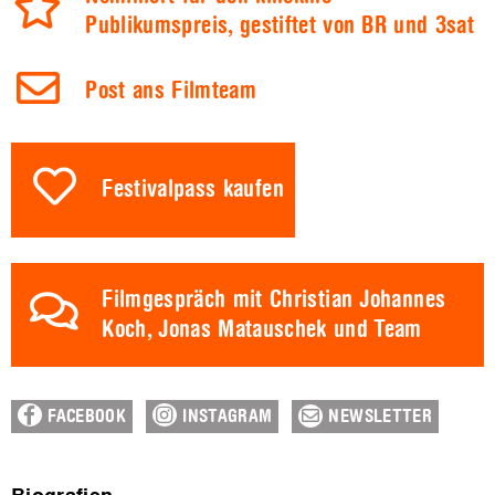
Publikumspreis, gestiftet von BR und 3sat
Post ans Filmteam
Festivalpass kaufen
Filmgespräch mit Christian Johannes
Koch, Jonas Matauschek und Team
FACEBOOK
INSTAGRAM
NEWSLETTER