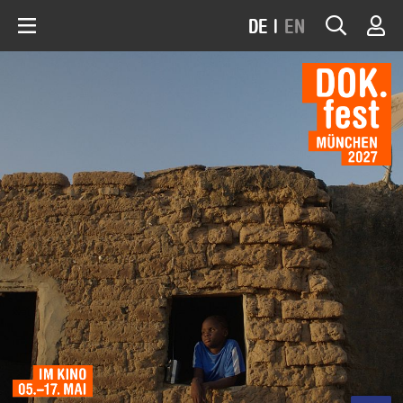
DE
|
EN