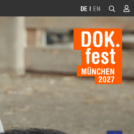
DE
|
EN