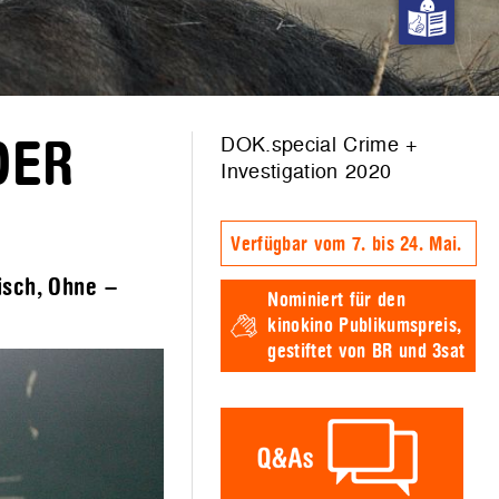
DOK.special Crime +
DER
Investigation 2020
Verfügbar vom 7. bis 24. Mai.
isch, Ohne –
Nominiert für den
kinokino Publikumspreis,
gestiftet von BR und 3sat