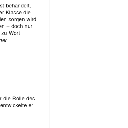
st behandelt,
er Klasse die
len sorgen wird.
gen – doch nur
“ zu Wort
mer
r die Rolle des
entwickelte er