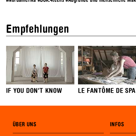
#Nordamerika
#DOK.4teens
#Abgründe und menschliche Mak
Empfehlungen
IF YOU DON'T KNOW
LE FANTÔME DE SPAN
ÜBER UNS
INFOS