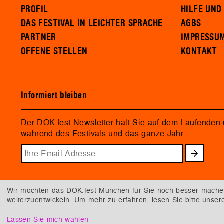
PROFIL
HILFE UND
DAS FESTIVAL IN LEICHTER SPRACHE
AGBS
PARTNER
IMPRESSU
OFFENE STELLEN
KONTAKT
Informiert bleiben
Der DOK.fest Newsletter hält Sie auf dem Laufenden
während des Festivals und das ganze Jahr.
Wir möchten das DOK.fest München für Sie noch besser machen.
weiterzuentwickeln. Um mehr zu erfahren, lesen Sie bitte unse
Lassen Sie mich wählen