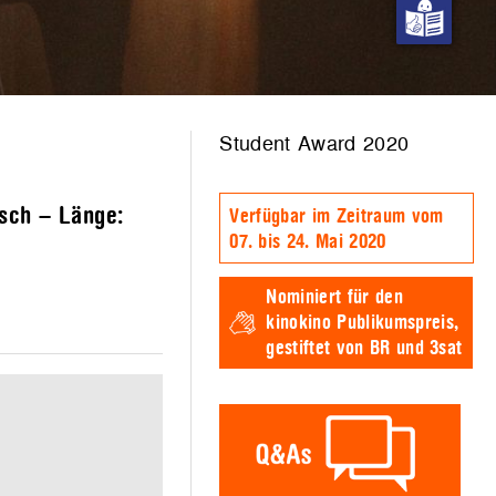
Student Award 2020
isch – Länge:
Verfügbar im Zeitraum vom
07. bis 24. Mai 2020
Nominiert für den
kinokino Publikumspreis,
gestiftet von BR und 3sat