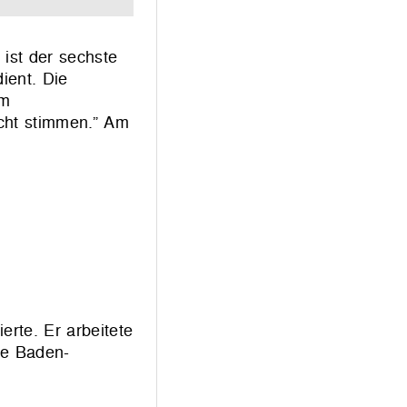
 ist der sechste
ient. Die
um
icht stimmen.” Am
erte. Er arbeitete
ie Baden-