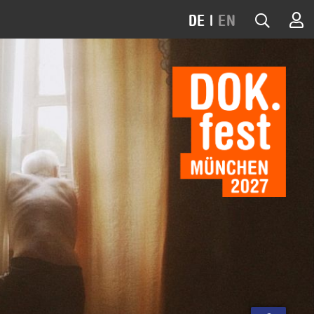
DE
|
EN