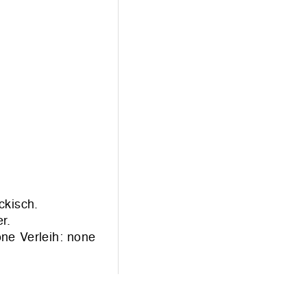
ckisch.
r.
ne Verleih: none