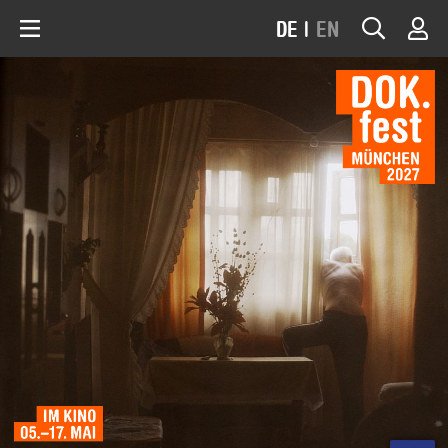
DE
|
EN