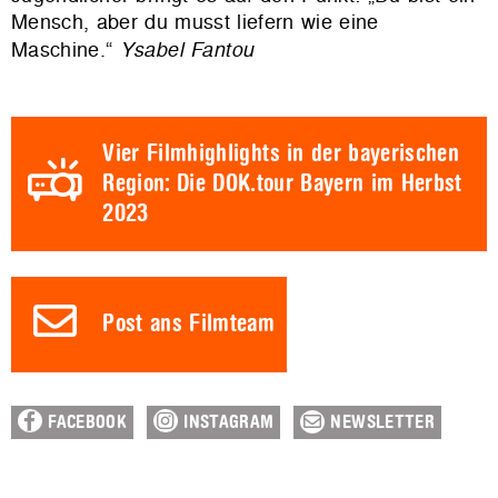
Mensch, aber du musst liefern wie eine
Maschine.“
Ysabel Fantou
Vier Filmhighlights in der bayerischen
Region: Die DOK.tour Bayern im Herbst
2023
Post ans Filmteam
FACEBOOK
INSTAGRAM
NEWSLETTER