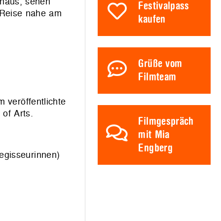
inaus, sehen
Festivalpass
r Reise nahe am
kaufen
Grüße vom
Filmteam
 veröffentlichte
of Arts.
Filmgespräch
mit Mia
Engberg
egisseurinnen)