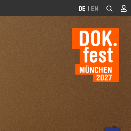
DE
|
EN