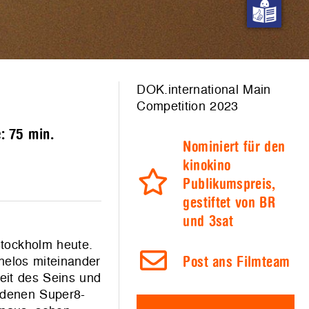
DOK.international Main
Competition 2023
e:
75 min.
Nominiert für den
kinokino
Publikumspreis,
gestiftet von BR
und 3sat
Stockholm heute.
helos miteinander
Post ans Filmteam
keit des Seins und
undenen Super8-