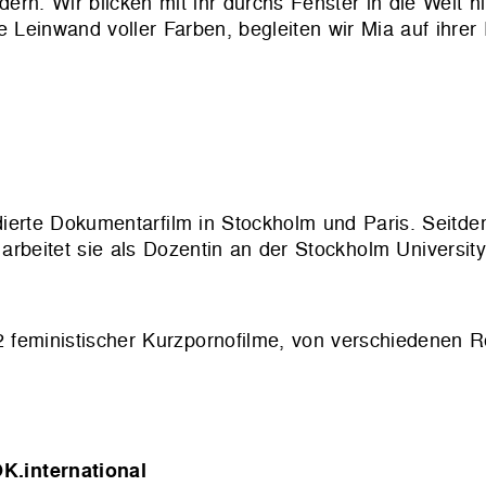
ern. Wir blicken mit ihr durchs Fenster in die Welt h
Leinwand voller Farben, begleiten wir Mia auf ihre
dierte Dokumentarfilm in Stockholm und Paris. Seitdem
rbeitet sie als Dozentin an der Stockholm University 
eministischer Kurzpornofilme, von verschiedenen R
K.international