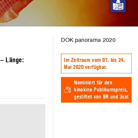
DOK.panorama 2020
 – Länge:
Im Zeitraum vom 07. bis 24.
Mai 2020 verfügbar.
Nominiert für den
kinokino Publikumspreis,
gestiftet von BR und 3sat