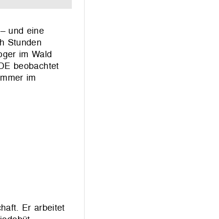
 – und eine
och Stunden
oger im Wald
ODE beobachtet
Sommer im
aft. Er arbeitet