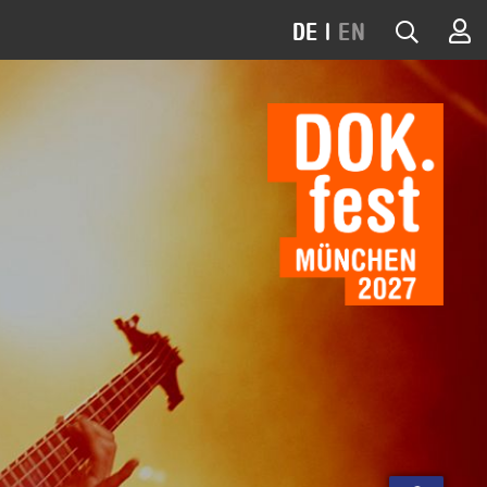
DE
|
EN