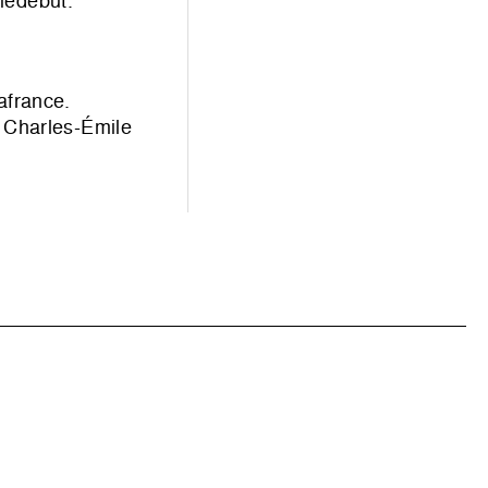
iedebüt.
afrance.
 Charles-Émile