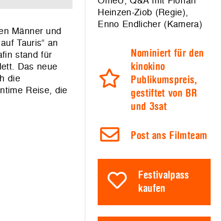
OmeU, Q&A mit Florian
Heinzen-Ziob (Regie),
Enno Endlicher (Kamera)
gen Männer und
auf Tauris“ an
Nominiert für den
fin stand für
lett. Das neue
kinokino
h die
Publikumspreis,
intime Reise, die
gestiftet von BR
und 3sat
Post ans Filmteam
Festivalpass
kaufen