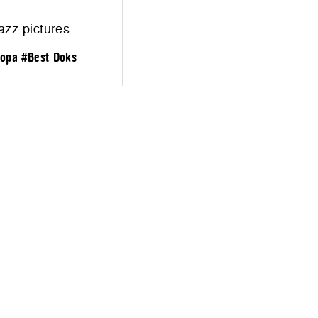
azz pictures
.
ropa
#Best Doks