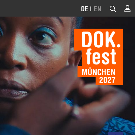
DE
|
EN