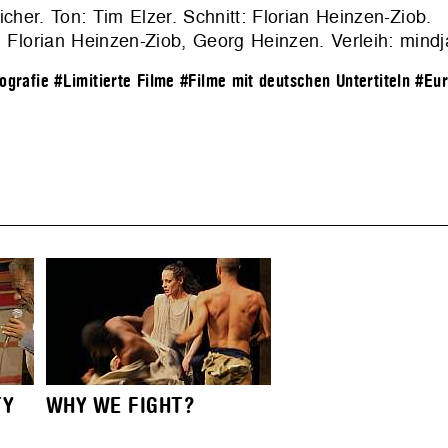
cher. Ton: Tim Elzer. Schnitt: Florian Heinzen-Ziob.
: Florian Heinzen-Ziob, Georg Heinzen. Verleih:
mindj
tografie
#Limitierte Filme
#Filme mit deutschen Untertiteln
#Eu
TY
WHY WE FIGHT?