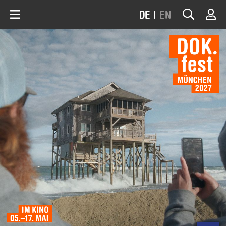
DE
|
EN