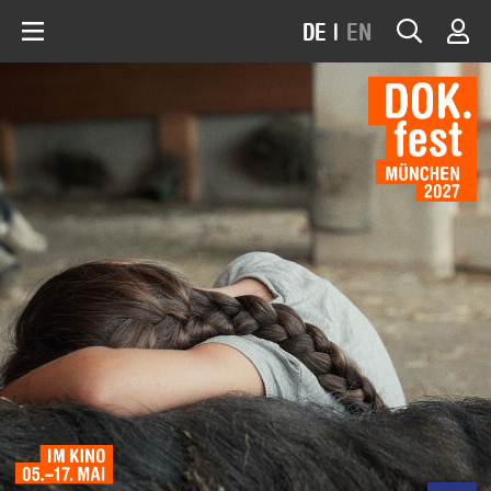
DE
|
EN