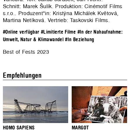
Schnitt: Marek Šulík. Produktion: Cinémotif Films
s.r.o.. Produzent*in: Kristýna Michálek Květová,
Martina Netíková. Vertrieb:
Taskovski Films
.
#Online verfügbar
#Limitierte Filme
#In der Nahaufnahme:
Umwelt, Natur & Klimawandel
#In Beziehung
Best of Fests 2023
Empfehlungen
HOMO SAPIENS
MARGOT