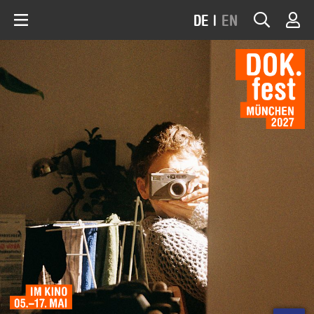
DE
|
EN