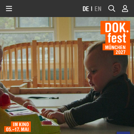
DE
|
EN