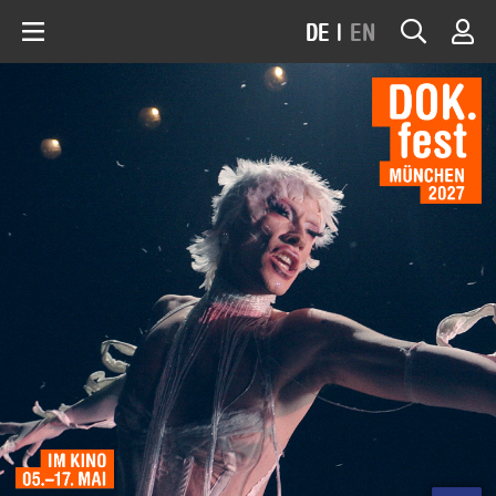
DE
|
EN