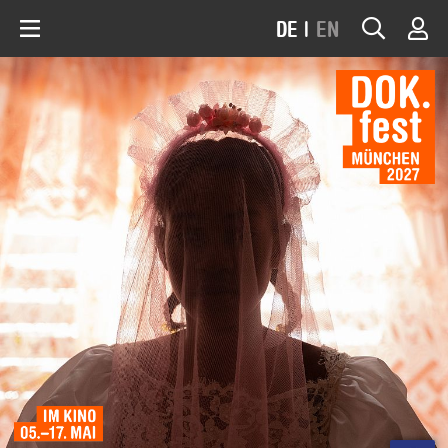
DE
|
EN