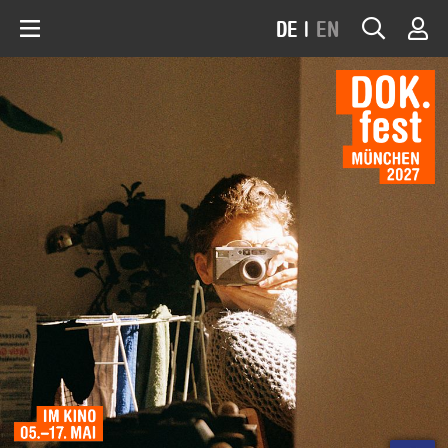
DE
|
EN