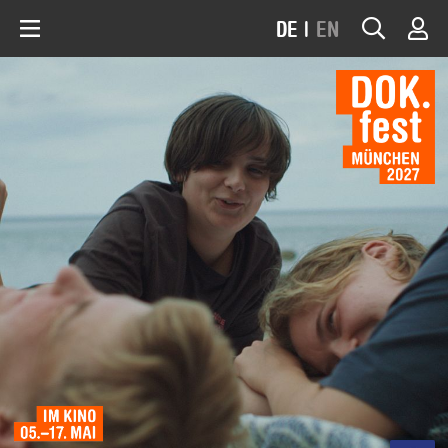
DE
|
EN