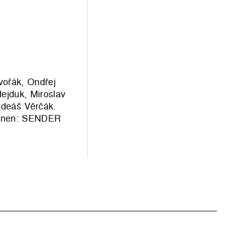
vořák, Ondřej
Hejduk, Miroslav
adeáš Věrčák.
*innen: SENDER