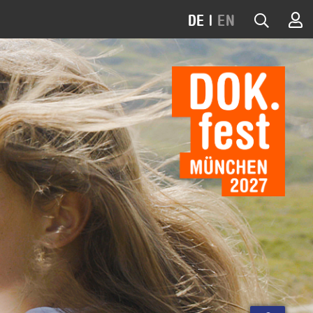
DE
|
EN