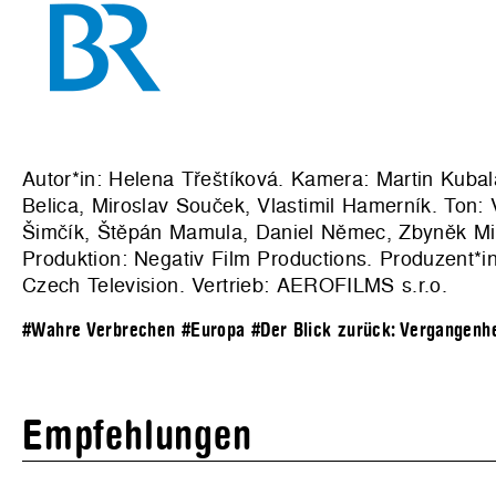
Autor*in: Helena Třeštíková. Kamera: Martin Kubal
Belica, Miroslav Souček, Vlastimil Hamerník. Ton:
Šimčík, Štěpán Mamula, Daniel Němec, Zbyněk Miku
Produktion:
Negativ Film Productions
. Produzent*i
Czech Television. Vertrieb:
AEROFILMS s.r.o
.
#Wahre Verbrechen
#Europa
#Der Blick zurück: Vergangenhe
Empfehlungen