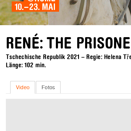
RENÉ: THE PRISON
Tschechische Republik 2021 – Regie: Helena Třeš
Länge:
102 min.
Video
Fotos