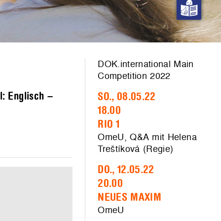
DOK.international Main
Competition 2022
: Englisch –
SO., 08.05.22
18.00
RIO 1
OmeU, Q&A mit Helena
Treštíková (Regie)
DO., 12.05.22
20.00
NEUES MAXIM
OmeU