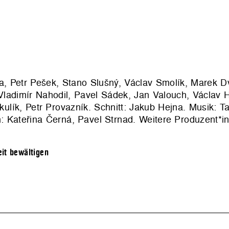
a, Petr Pešek, Stano Slušný, Václav Smolík, Marek D
 Vladimír Nahodil, Pavel Sádek, Jan Valouch, Václav 
lík, Petr Provazník. Schnitt: Jakub Hejna. Musik: T
n: Kateřina Černá, Pavel Strnad. Weitere Produzent
it bewältigen