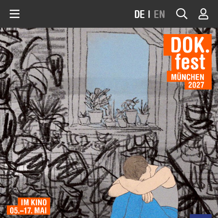
DE
|
EN