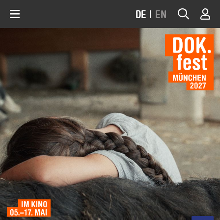
DE
|
EN